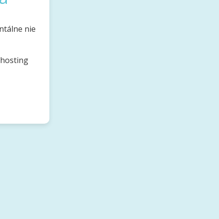
ntálne nie
bhosting