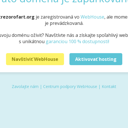
trezorofart.org
je zaregistrovaná vo
WebHouse
, ale mome
je prevádzkovaná.
svoju doménu oživiť? Navštívte nás a získajte spoľahlivý we
s unikátnou
garanciou 100 % dostupnosti!
Navštíviť WebHouse
Aktivovať hosting
Zavolajte nám
|
Centrum podpory WebHouse
|
Kontakt